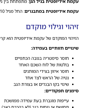
עקמת אידיופטית בגיל הגן
: מתפתחת בין גילאי 3-10. גם כאן ישנה אפשרות להשתפרות ספונטנ
עקמת אידיופטית במתבגרים
: החל מגיל 10 ומעלה. זוהי הצורה הנפוצה ביותר והדורשת מעקב קפדני ולעיתים טיפול פעיל.
זיהוי וגילוי מוקדם
הזיהוי המוקדם של עקמת אידיופטית הוא קריט
שינויים חזותיים בעמידה
:
חוסר סימטריה בגובה הכתפיים
בולטות של לוח השכם האחד
חוסר איזון בצידי המותנים
נטיה של הראש לצד אחד
שינוי בקו הבגדים או בצורת הגב
סימנים תפקודיים
:
עייפות מוגברת בעת עמידה ממושכת
תחושת אי נוחות בגב (לא בהכרח כאב)