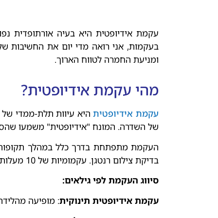
עקמת אידיופטית היא בעיה אורתופדית נפוצ
בעקמות, אני רואה מדי יום את החשיבות של 
ומניעת החמרה לטווח הארוך.
מהי עקמת אידיופטית?
עקמת אידיופטית
היא עיוות תלת-ממדי של עמ
של השדרה. המונח "אידיופטית" משמעו שהסיבה למצב אינה ידועה
העקמת מתפתחת בדרך כלל במהלך תקופות הג
בדיקת צילום רנטגן. עקמומיות של 10 מעלות ומעלה נחשבת למשמעותית קלינית.
סיווג העקמת לפי גילאים:
עקמת אידיופטית תינוקית
: מופיעה מהלידה ועד גיל 3. מקרים אלו נדירים יחס