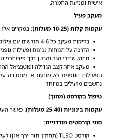
אישית ומניעת החמרה.
מעקב פעיל
עקמות קלות (10-25 מעלות)
:
במקרים אלו 
בדיקות מעקב כל 4-6 חודשים עם צילומי רנטגן
הדרכה על תנוחות נכונות ופעילות גופנ
חיזוק שרירי הגב והבטן דרך פיזיותרפי
מעקב אחר קצב הגדילה ופוטנציאל הה
הפעילות הגופנית לא מונעת או מחמירה עק
נחשבים מועילים במיוחד.
טיפול בקורסט (מחוך)
עקמות בינוניות (25-40 מעלות):
כאשר העקמת מגיעה ל-25 מעלות או יותר בילד ש
סוגי קורסטים מודרניים
:
קורסט TLSO (תחתון-חזה-ירך-אגן) לעקמות בעמוד השדרה התחתון