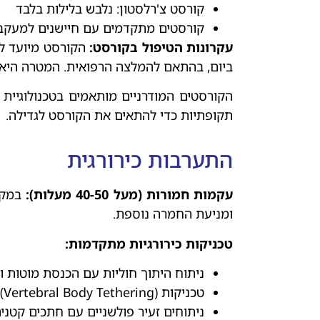
קורסט צ'רלסטון: נלבש בלילות בלבד
קורסטים מתקדמים עם חיישנים למעקב
עקרונות הטיפול בקורסט:
ביום, בהתאם להמלצה הרפואית. המטרה היא ל
הקורסטים המודרניים מותאמים בטכנולוגיי
תקופתיות כדי להתאים את הקורסט לגדילה.
התערבות כירורגית
עקמות חמורות (מעל 40-50 מעלות)
:
במקר
ומניעת החמרה נוספת.
טכניקות כירורגיות מתקדמות
:
ניתוח היתוך חוליות עם הכנסת מוטות וב
טכניקות VBT (Vertebral Body Tethering): "חבלי גדילה" למתבגרים צעירים
ניתוחים זעיר פולשניים עם חתכים קטנים