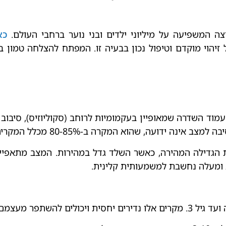
ה המשפיעה על מיליוני ילדים ובני נוער ברחבי העולם.
כא
זיהוי מוקדם וטיפול נכון בבעיה זו. המפתח להצלחה טמון ב
וד השדרה שמאופיין בעקמומיות לרוחב (סקוליוזיס), סיבוב 
, שהוא המקרה ב-80-85% מכלל המקרים של עקמת בילדים.
דילה המהירה, כאשר השלד גדל במהירות. המצב מתאפיין בז
ית ויכולים להשתפר מעצמם.