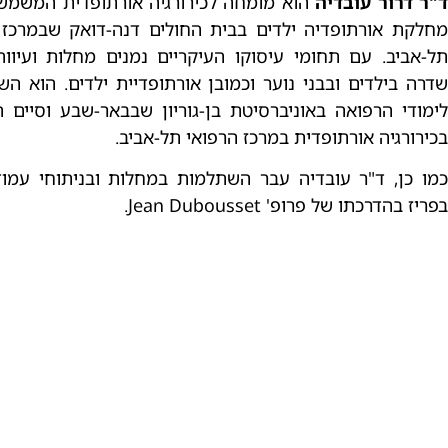
"ר דרור עובדיה
הוא מומחה לכירורגיה אורתופדית המשמש
מחלקת אורתופדיה ילדים בבית החולים דנה-דואק שבמרכז 
תל-אביב. עם תחומי עיסוקו העיקריים נמנים מחלות ועיוות
שדרה בילדים ובבני נוער וכמובן אורתופדיית ילדים. הוא הש
לימודי הרפואה באוניברסיטת בן-גוריון שבבאר-שבע וסיים 
בכירורגיה אורתופדית במרכז הרפואי תל-אביב.
כמו כן, ד"ר עובדיה עבר השתלמות במחלות ובניתוחי עמו
בפריז בהדרכתו של פרופ' Jean Dubousset.