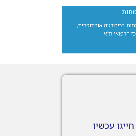
חות
ות בכירורגיה אורתופדית,
ז הרפואי ת”א
חייגו עכשיו