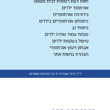
חוות דעת רפואית לבית משפט
אורתופד ילדים
כירורגיה אורתופדית
ניתוחים אורתופדיים בילדים
ניתוחי גב
מנתח עמוד שדרה ילדים
טיפול בעקמת ילדים
אבחון ויעוץ אורתופדי
הצהרת נגישות אתר
ד"ר דרור עובדיה © כל הזכויות שמורות
פעל על ידי זאפ גרופ בע"מ ומפנה את המתקשר לבית העסק.
תהא רשאית לשמור את מספר הטלפון ממנו התקשר, לכלול או
 מעת לעת.