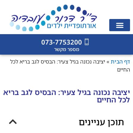
לתוכן
אורתופד ילדים
טיפול בעקמת ילדים
סוגי עקמת ילדים
מנתח עמוד שדרה ילדים
חוות דעת רפואית לבית משפט
ניתוחים אורתופדיים בילדים
אבחון וייעוץ אורתופדי
פרסומים מקצועיים
כירורגיה אורתופדית
073-7753200
מספר מקשר
דף הבית
»
יציבה נכונה בגיל צעיר: הבסיס לגב בריא לכל
החיים
יציבה נכונה בגיל צעיר: הבסיס לגב בריא
לכל החיים
תוכן עניינים